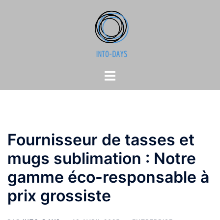
Aller
au
contenu
Ouvrir/fermer
le
menu
Fournisseur de tasses et
mugs sublimation : Notre
gamme éco-responsable à
prix grossiste