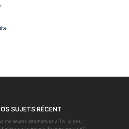
te
e
site
OS SUJETS RÉCENT
es meilleures alternatives à Twilio pour
ptimiser vos services de messagerie API