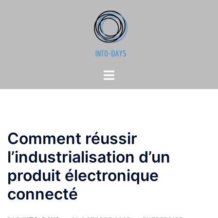
Aller
au
contenu
Ouvrir/fermer
le
menu
Comment réussir
l’industrialisation d’un
produit électronique
connecté