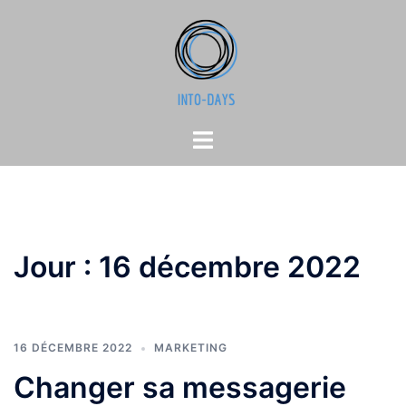
Aller
au
contenu
Ouvrir/fermer
le
menu
Jour :
16 décembre 2022
16 DÉCEMBRE 2022
MARKETING
Changer sa messagerie